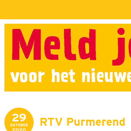
29
RTV Purmerend
OKTOBER
2020