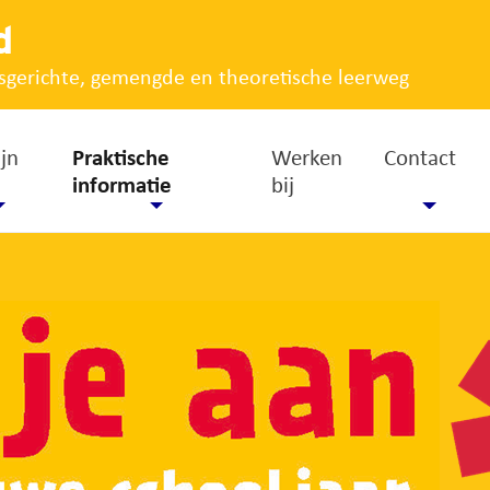
d
sgerichte, gemengde en theoretische leerweg
jn
Praktische
Werken
Contact
informatie
bij