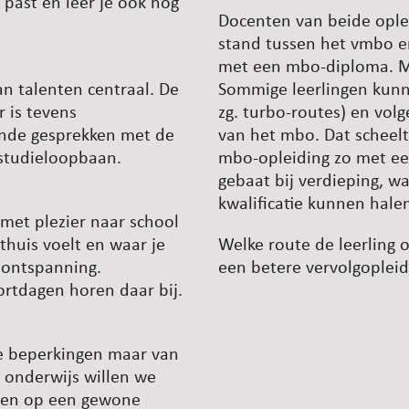
 past en leer je ook nog
Docenten van beide ople
stand tussen het vmbo e
met een mbo-diploma. Ma
an talenten centraal. De
Sommige leerlingen kunne
r is tevens
zg. turbo-routes) en vol
ende gesprekken met de
van het mbo. Dat scheelt
 studieloopbaan.
mbo-opleiding zo met een
gebaat bij verdieping, 
kwalificatie kunnen hale
 met plezier naar school
thuis voelt en waar je
Welke route de leerling 
r ontspanning.
een betere vervolgopleidi
ortdagen horen daar bij.
le beperkingen maar van
 onderwijs willen we
lgen op een gewone