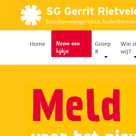
SG Gerrit Rietvel
basisberoepsgerichte, kaderberoep
Home
Groep
Wie zi
Neem een
8
wij?
kijkje