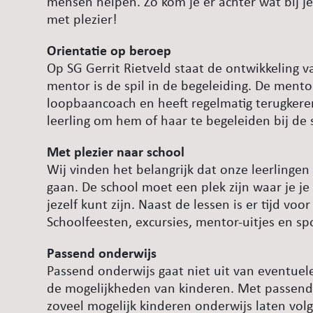
mensen helpen. Zo kom je er achter wat bij je
met plezier!
Orientatie op beroep
Op SG Gerrit Rietveld staat de ontwikkeling v
mentor is de spil in de begeleiding. De mento
loopbaancoach en heeft regelmatig terugker
leerling om hem of haar te begeleiden bij de
Met plezier naar school
Wij vinden het belangrijk dat onze leerlingen
gaan. De school moet een plek zijn waar je je 
jezelf kunt zijn. Naast de lessen is er tijd voo
Schoolfeesten, excursies, mentor-uitjes en sp
Passend onderwijs
Passend onderwijs gaat niet uit van eventue
de mogelijkheden van kinderen. Met passend
zoveel mogelijk kinderen onderwijs laten vo