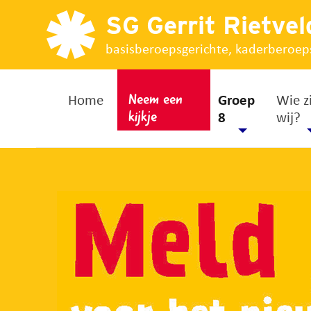
SG Gerrit Rietvel
basisberoepsgerichte, kaderberoep
Home
Groep
Wie z
Neem een
8
wij?
kijkje