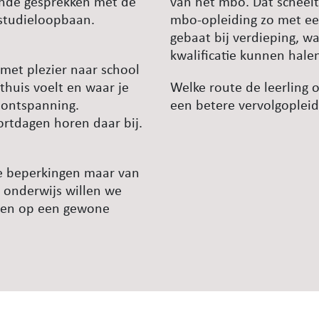
ende gesprekken met de
van het mbo. Dat scheelt
 studieloopbaan.
mbo-opleiding zo met een
gebaat bij verdieping, 
kwalificatie kunnen hale
 met plezier naar school
thuis voelt en waar je
Welke route de leerling 
r ontspanning.
een betere vervolgopleidi
ortdagen horen daar bij.
le beperkingen maar van
 onderwijs willen we
lgen op een gewone