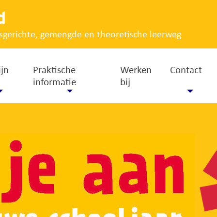
d
sgerichte, gemengde en theoretische leerweg
ijn
Praktische
Werken
Contact
informatie
bij