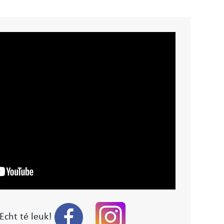
Echt té leuk!